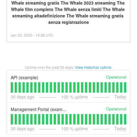
Whale streaming gratis The Whale 2023 streaming The 
Whale film completo The Whale senza limiti The Whale 
streaming altadefinizione The Whale streaming gratis 
senza registrazione
Jan
30
,
2023
-
16:36
UTC
Uptime over the past
30
days.
View historical uptime.
Operational
API (example)
30
days ago
100
% uptime
Today
Operational
Management Portal (example)
30
days ago
100
% uptime
Today